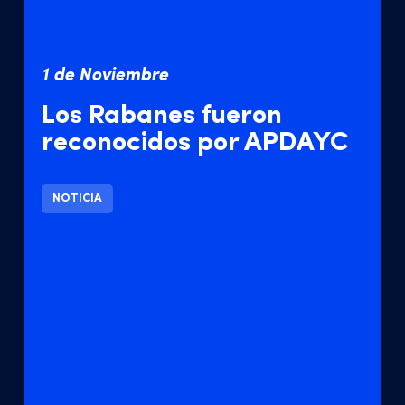
1 de Noviembre
Los Rabanes fueron
reconocidos por APDAYC
NOTICIA