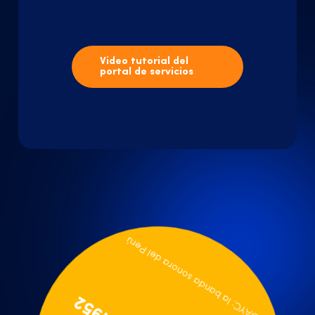
Video tutorial del
portal de servicios
APDAYC: la banda sonora del Perú
1952