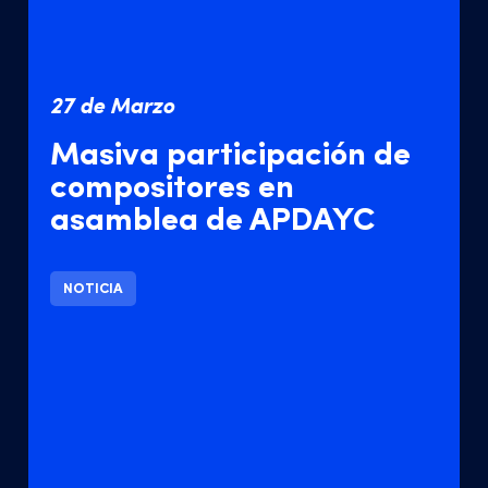
27 de Marzo
Masiva participación de
compositores en
asamblea de APDAYC
NOTICIA