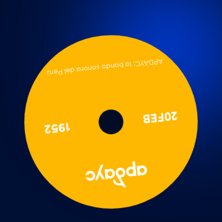
APDAYC: la banda sonora del Perú
20FEB
1952