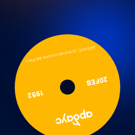
APDAYC: la banda sonora del Perú
20FEB
1952